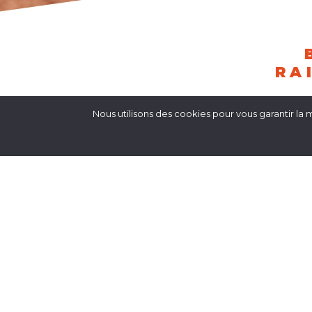
RA
Nous utilisons des cookies pour vous garantir la m
OUVERTUR
Après cette 
En 2025, ce
Cette 14ème
Un seul 