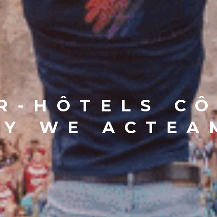
R-HÔTELS C
BY WE ACTEA