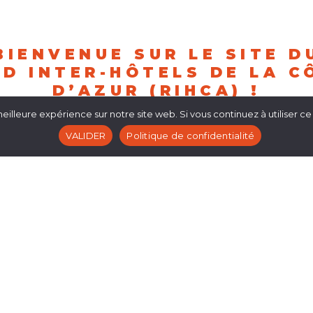
BIENVENUE SUR LE SITE D
ID INTER-HÔTELS DE LA C
D’AZUR (RIHCA) !
->ÉDITION 2026<-
eilleure expérience sur notre site web. Si vous continuez à utiliser ce
VALIDER
Politique de confidentialité
E OFFICIELLE DES INSCRIPTIONS du RAID INTER HÔTELS DE LA CÔTE
incroyable 13ème édition, nous sommes impatients de vous retrouver p
2026 !
tte incontournable journée a permis de rassembler près de 500 profe
l’hôtellerie !
Vous avez été FANTASTIQUES !
 édition du Raid Inter-Hôtels de la Côte-d’Azur sera une nouvelle foi
ACCESSIBLE
à
TOUS !
objectif : Réunir la magnifique famille de l’hôtellerie en passant une e
journée/soirée !