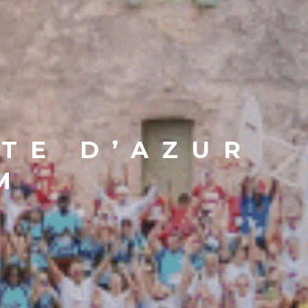
ÔTE D’AZUR
M