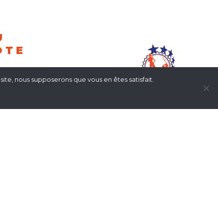
U
ÔTE
RIHCA
 site, nous supposerons que vous en êtes satisfait.
 D’AZUR !
our l’édition
ssionnels de
s
LUDIQUE
&
xcellente