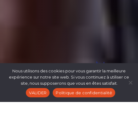
RIHCA
Nous utilisons des cookies pour vous garantir la meilleure
expérience sur notre site web. Si vous continuez à utiliser ce
site, nous supposerons que vous en êtes satisfait.
VALIDER
Politique de confidentialité
La première impression
est parfois tout ce qui
compte. Dans le cadre professionnel ou universitaire, la
journée d’intégration
pose les bases de la
cohésion d’équipe
et de l’engagement collectif.
Pourtant, bien des organisations négligent encore cet
événement charnière ou se contentent d’un accueil