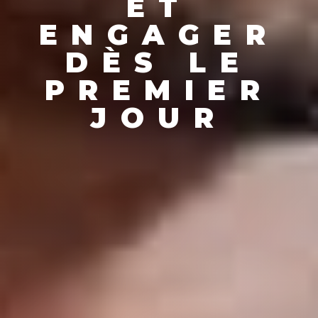
ET
ENGAGER
DÈS LE
PREMIER
JOUR