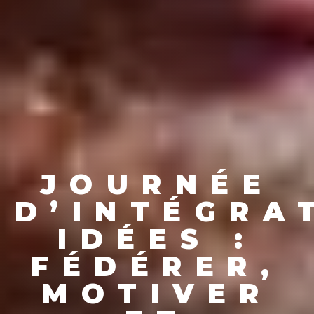
JOURNÉE
D’INTÉGRA
IDÉES :
FÉDÉRER,
MOTIVER