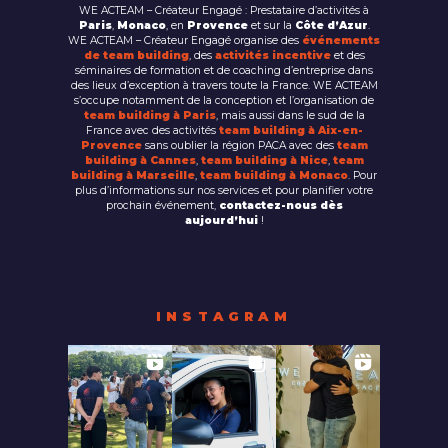
WE ACTEAM – Créateur Engagé : Prestataire d’activités à
Paris
,
Monaco
, en
Provence
et sur la
Côte d’Azur
.
WE ACTEAM – Créateur Engagé organise des
événements
de team building
, des
activités incentive
et des
séminaires de formation et de coaching d’entreprise dans
des lieux d’exception à travers toute la France. WE ACTEAM
s’occupe notamment de la conception et l’organisation de
team building à Paris
, mais aussi dans le sud de la
France avec des activités
team building à Aix-en-
Provence
sans oublier la région PACA avec des
team
building à Cannes
,
team building à Nice
,
team
building à Marseille
,
team building à Monaco
. Pour
plus d’informations sur nos services et pour planifier votre
prochain événement,
contactez-nous dès
aujourd’hui
!
INSTAGRAM