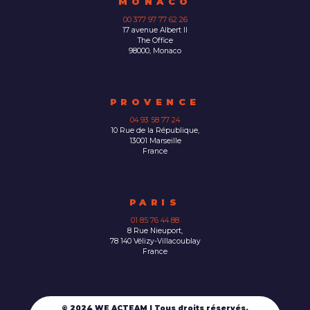
MONACO
00 377 97 77 62 26
17 avenue Albert II
The Office
98000, Monaco
PROVENCE
04 93 58 77 24
10 Rue de la République,
13001 Marseille
France
PARIS
01 85 76 44 88
8 Rue Nieuport,
78 140 Vélizy-Villacoublay
France
© 2024 WE ACTEAM | Tous droits réservés.