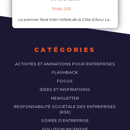
11 MAI, 2011    
Le premier Raid Inter-Hôtels de la Côte d’Azur Le premier Raid Inter-Hôtels de la Côte d’Azur le 9 octobre 2011 Nous avons le plaisir de vous annoncer en exclusivité l’organisation du premier Raid Inter-Hôtels de la Côte d’Azur le 9 octobre 2011, en matinée. Cet événement spécialement conçu pour les hôtels de la Côte d’Azur
EN SAVOIR PLUS
CATÉGORIES
ACTIVITÉS ET ANIMATIONS POUR ENTREPRISES
FLASHBACK
FOCUS
IDÉES ET INSPIRATIONS
NEWSLETTER
RESPONSABILITÉ SOCIÉTALE DES ENTREPRISES
(RSE)
SOIRÉE D'ENTREPRISE
SOLUTION INCENTIVE