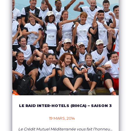
LE RAID INTER-HOTELS (RIHCA) – SAISON 3
19 MARS, 2014    
Le Crédit Mutuel Méditerranée vous fait l’honneur de reconduire le partenariat officiel sur le RIHCA 2013. Cette confiance renouvelée oblige WE ACTEAM à vous préparer votre événement à la hauteur de vos attentes !