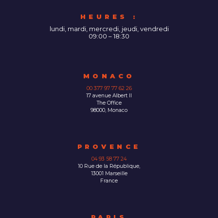
HEURES :
lundi, mardi, mercredi, jeudi, vendredi
09:00 – 18:30
MONACO
00 377 97 77 62 26
17 avenue Albert II
The Office
98000, Monaco
PROVENCE
04 93 58 77 24
10 Rue de la République,
13001 Marseille
France
PARIS