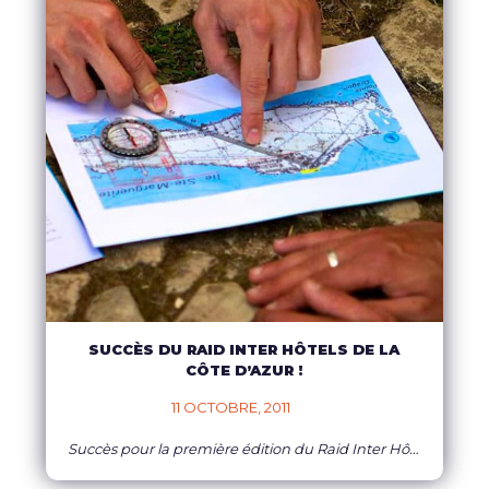
SUCCÈS DU RAID INTER HÔTELS DE LA
CÔTE D’AZUR !
11 OCTOBRE, 2011    
Succès pour la première édition du Raid Inter Hôtels de la Côte d’Azur ! Tempête de beau temps et soleil dans les coeurs le 9 octobre dernier pour les 236 compétiteurs issus de 34 hôtels 4 et 5 étoiles de la Côte d’Azur de Cannes à Monaco. Fédérer, rassembler et se faire plaisir! Au delà