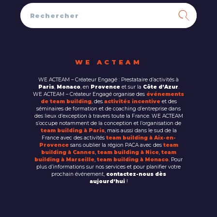
WE ACTEAM
WE ACTEAM – Créateur Engagé : Prestataire d’activités à
Paris
,
Monaco
, en
Provence
et sur la
Côte d’Azur
.
WE ACTEAM – Créateur Engagé organise des
événements
de team building
, des
activités incentive
et des
séminaires de formation et de coaching d’entreprise dans
des lieux d’exception à travers toute la France. WE ACTEAM
s’occupe notamment de la conception et l’organisation de
team building à Paris
, mais aussi dans le sud de la
France avec des activités
team building à Aix-en-
Provence
sans oublier la région PACA avec des
team
building à Cannes
,
team building à Nice
,
team
building à Marseille
,
team building à Monaco
. Pour
plus d’informations sur nos services et pour planifier votre
prochain événement,
contactez-nous dès
aujourd’hui
!