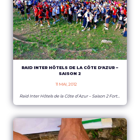
RAID INTER HÔTELS DE LA CÔTE D’AZUR –
SAISON 2
11 MAI, 2012    
Raid Inter Hôtels de la Côte d’Azur – Saison 2 Fort de son succès de 2011, le Raid Inter Hôtels de la Côte d’Azur (RIHCA) prépare un retour survitaminé pour le 7 octobre prochain! A cette occasion, le 19 avril dernier, l’équipe de WE ACTEAM a convié l’ensemble des hôtels de la Côte d’Azur à
EN SAVOIR PLUS