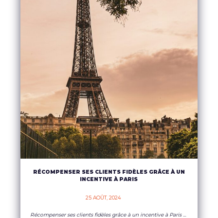
RÉCOMPENSER SES CLIENTS FIDÈLES GRÂCE À UN
INCENTIVE À PARIS
25 AOÛT, 2024    
Récompenser ses clients fidèles grâce à un incentive à Paris Méthode de management très prisée en entreprise, l’incentive est aussi un moyen utilisé pour récompenser les clients fidèles. Les meilleurs clients obtiendront alors une récompense via une expérience originale ou exceptionnelle. Cela sera alors une belle surprise qui vise à les motiver au mieux. L’incentive