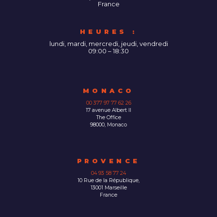
France
HEURES :
lundi, mardi, mercredi, jeudi, vendredi
09:00 – 18:30
MONACO
00 377 97 77 62 26
17 avenue Albert II
The Office
98000, Monaco
PROVENCE
04 93 58 77 24
10 Rue de la République,
13001 Marseille
France