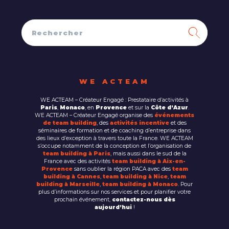
WE ACTEAM
WE ACTEAM – Créateur Engagé : Prestataire d’activités à
Paris
,
Monaco
, en
Provence
et sur la
Côte d’Azur
.
WE ACTEAM – Créateur Engagé organise des
événements
de team building
, des
activités incentive
et des
séminaires de formation et de coaching d’entreprise dans
des lieux d’exception à travers toute la France. WE ACTEAM
s’occupe notamment de la conception et l’organisation de
team building à Paris
, mais aussi dans le sud de la
France avec des activités
team building à Aix-en-
Provence
sans oublier la région PACA avec des
team
building à Cannes
,
team building à Nice
,
team
building à Marseille
,
team building à Monaco
. Pour
plus d’informations sur nos services et pour planifier votre
prochain événement,
contactez-nous dès
aujourd’hui
!