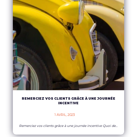
REMERCIEZ VOS CLIENTS GRÂCE À UNE JOURNÉE
INCENTIVE
1 AVRIL, 2023    
Remerciez vos clients grâce à une journée incentive Quoi de mieux que de vivre une aventure unique et insolite grâce à une journée incentive pour remercier vos clients. En effet, en incluant un challenge et des récompenses vous les motiverez et gagnerez leur fidélité. Uniquement dans votre intérêt, vous ferez la différence et y gagnerez.