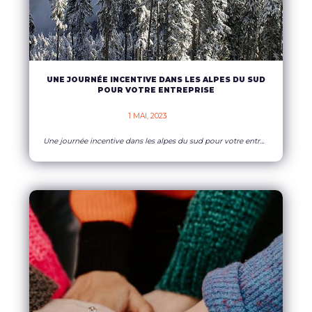
UNE JOURNÉE INCENTIVE DANS LES ALPES DU SUD
POUR VOTRE ENTREPRISE
1 MAI, 2023    
Une journée incentive dans les alpes du sud pour votre entreprise Votre entreprise connaît une baisse de motivation de ses équipes ? Cet épisode, bien souvent passager, n’est pas anormal et se trouve commun à de nombreuses organisations. Après une période difficile durant laquelle vos équipes ont été mises à rude épreuve, la cohésion d’équipe
EN SAVOIR PLUS