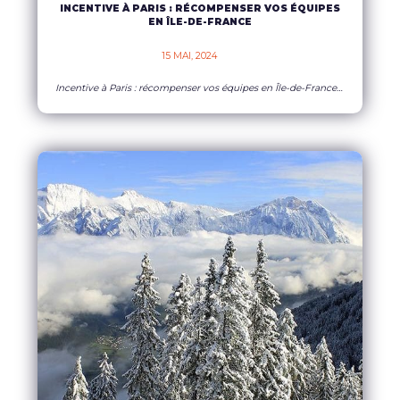
INCENTIVE À PARIS : RÉCOMPENSER VOS ÉQUIPES
EN ÎLE-DE-FRANCE
15 MAI, 2024    
Incentive à Paris : récompenser vos équipes en Île-de-France La bonne dynamique d’une entreprise repose sur des équipes performantes, épanouies, et engagées. Ces éléments clés ne sont pas le fruit du hasard, mais plutôt le résultat d’un management éclairé. L’esprit de challenge, la collaboration et la cohésion sont autant de piliers qui méritent d’être cultivés
EN SAVOIR PLUS