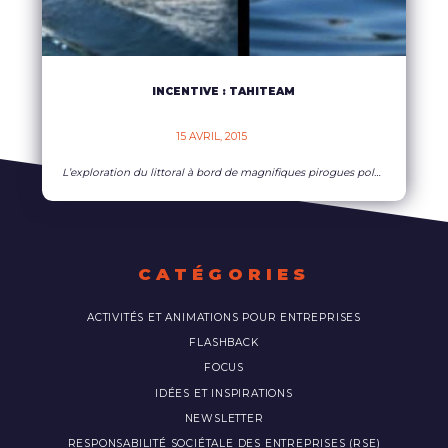
INCENTIVE : TAHITEAM
15 AVRIL, 2015    
L’exploration du littoral à bord de magnifiques pirogues polynésiennes ultra-légères en carbone, alliance parfaite entre savoir-faire ancestral et technologie moderne, permettra à chacun de vivre un moment unique de plaisir et de détente.
CATÉGORIES
ACTIVITÉS ET ANIMATIONS POUR ENTREPRISES
FLASHBACK
FOCUS
IDÉES ET INSPIRATIONS
NEWSLETTER
RESPONSABILITÉ SOCIÉTALE DES ENTREPRISES (RSE)