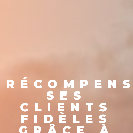
RÉCOMPEN
SES
CLIENTS
FIDÈLES
GRÂCE À