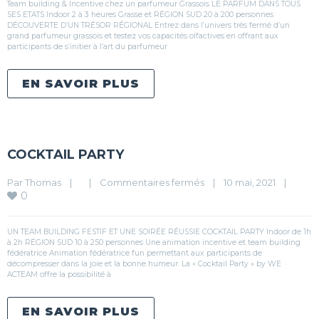
Team building & Incentive chez un parfumeur Grassois LE PARFUM DANS TOUS
SES ETATS Indoor 2 à 3 heures Grasse et RÉGION SUD 20 à 200 personnes
DÉCOUVERTE D’UN TRÉSOR RÉGIONAL Entrez dans l’univers très fermé d’un
grand parfumeur grassois et testez vos capacités olfactives en offrant aux
participants de s’initier à l’art du parfumeur
EN SAVOIR PLUS
COCKTAIL PARTY
Par 
Thomas
|
|
Commentaires fermés
|
10 mai, 2021    
|
0
UN TEAM BUILDING FESTIF ET UNE SOIRÉE RÉUSSIE COCKTAIL PARTY Indoor de 1h
à 2h RÉGION SUD 10 à 250 personnes Une animation incentive et team building
fédératrice Animation fédératrice fun permettant aux participants de
décompresser dans la joie et la bonne humeur. La « Cocktail Party » by WE
ACTEAM offre la possibilité à
EN SAVOIR PLUS