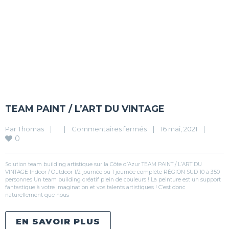
WE ACTEAM
TEAM PAINT / L’ART DU VINTAGE
Par 
Thomas
|
|
Commentaires fermés
|
16 mai, 2021    
|
0
Solution team building artistique sur la Côte d’Azur TEAM PAINT / L’ART DU
VINTAGE Indoor / Outdoor 1/2 journée ou 1 journée complète RÉGION SUD 10 à 350
personnes Un team building créatif plein de couleurs ! La peinture est un support
fantastique à votre imagination et vos talents artistiques ! C’est donc
naturellement que nous
EN SAVOIR PLUS