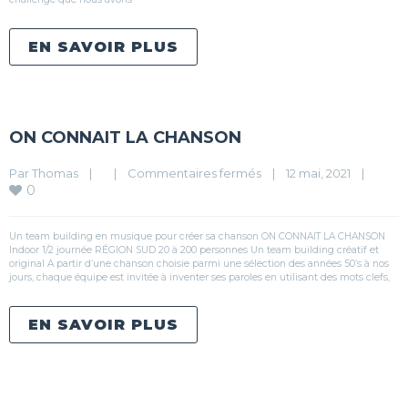
EN SAVOIR PLUS
ON CONNAIT LA CHANSON
Par 
Thomas
|
|
Commentaires fermés
|
12 mai, 2021    
|
0
Un team building en musique pour créer sa chanson ON CONNAIT LA CHANSON
Indoor 1/2 journée RÉGION SUD 20 à 200 personnes Un team building créatif et
original A partir d’une chanson choisie parmi une sélection des années 50’s à nos
jours, chaque équipe est invitée à inventer ses paroles en utilisant des mots clefs,
EN SAVOIR PLUS