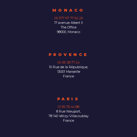
MONACO
00 377 97 77 62 26
17 avenue Albert II
The Office
98000, Monaco
PROVENCE
04 93 58 77 24
10 Rue de la République,
13001 Marseille
France
PARIS
01 85 76 44 88
8 Rue Nieuport,
78 140 Vélizy-Villacoublay
France