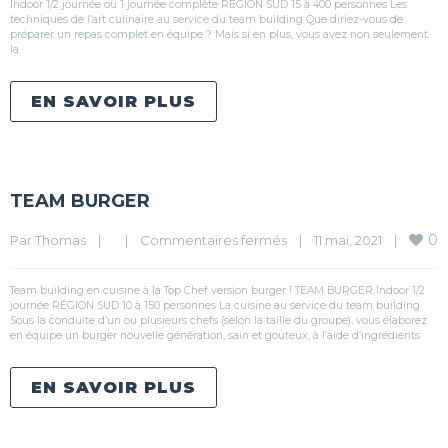
Indoor 1/2 journée ou 1 journée complète RÉGION SUD 15 à 400 personnes Les
techniques de l’art culinaire au service du team building Que diriez-vous de
préparer un repas complet en équipe ? Mais si en plus, vous avez non seulement
la
EN SAVOIR PLUS
TEAM BURGER
0
Par 
Thomas
|
|
Commentaires fermés
|
11 mai, 2021    
|
Team building en cuisine à la Top Chef version burger ! TEAM BURGER Indoor 1/2
journée RÉGION SUD 10 à 150 personnes La cuisine au service du team building
Sous la conduite d’un ou plusieurs chefs (selon la taille du groupe), vous élaborez
en équipe un burger nouvelle génération, sain et gouteux, à l’aide d’ingrédients
EN SAVOIR PLUS