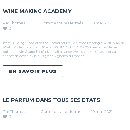
WINE MAKING ACADEMY
Par 
Thomas
|
|
Commentaires fermés
|
10 mai, 2021    
|
0
Team Building : Fédérer ses équipes autour du vin et de l’œnologie WINE MAKING
ACADEMY Indoor entre 1h30 et 2 h30 RÉGION SUD 10 à 250 personnes Un team
building divin Quand la créativité fait alliance avec le vin, vous avez alors la
chance de devenir « le plus grand vigneron du monde » …
EN SAVOIR PLUS
LE PARFUM DANS TOUS SES ETATS
Par 
Thomas
|
|
Commentaires fermés
|
10 mai, 2021    
|
0