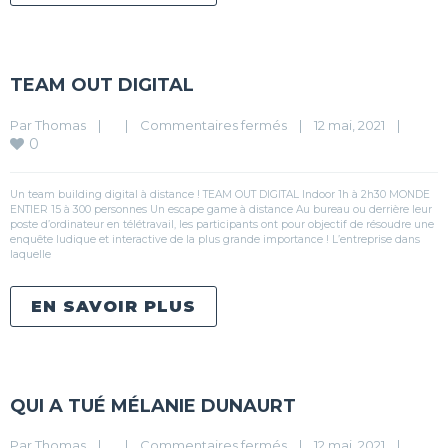
TEAM OUT DIGITAL
Par 
Thomas
|
|
Commentaires fermés
|
12 mai, 2021    
|
0
Un team building digital à distance ! TEAM OUT DIGITAL Indoor 1h à 2h30 MONDE
ENTIER 15 à 300 personnes Un escape game à distance Au bureau ou derrière leur
poste d’ordinateur en télétravail, les participants ont pour objectif de résoudre une
enquête ludique et interactive de la plus grande importance ! L’entreprise dans
laquelle
EN SAVOIR PLUS
QUI A TUÉ MÉLANIE DUNAURT
Par 
Thomas
|
|
Commentaires fermés
|
12 mai, 2021    
|