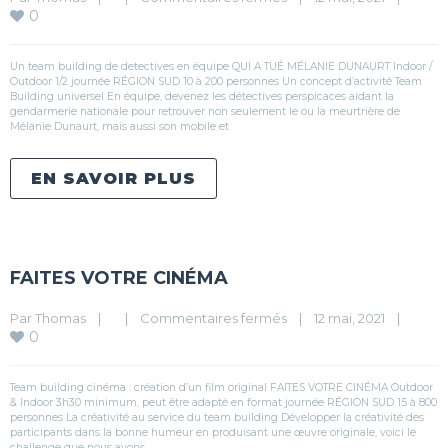
0
Un team building de detectives en équipe QUI A TUÉ MÉLANIE DUNAURT Indoor /
Outdoor 1/2 journée RÉGION SUD 10 à 200 personnes Un concept d’activité Team
Building universel En équipe, devenez les détectives perspicaces aidant la
gendarmerie nationale pour retrouver non seulement le ou la meurtrière de
Mélanie Dunaurt, mais aussi son mobile et
EN SAVOIR PLUS
FAITES VOTRE CINÉMA
Par 
Thomas
|
|
Commentaires fermés
|
12 mai, 2021    
|
0
Team building cinéma : création d’un film original FAITES VOTRE CINÉMA Outdoor
& Indoor 3h30 minimum, peut être adapté en format journée RÉGION SUD 15 à 800
personnes La créativité au service du team building Développer la créativité des
participants dans la bonne humeur en produisant une œuvre originale, voici le
challenge que nous avons