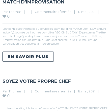
MATCH D’IMPROVISATION
Par 
Thomas
|
|
Commentaires fermés
|
12 mai, 2021    
|
0
Les techniques théâtrales au service du team building MATCH D’IMPROVISATION
Indoor 1/2 journée ou 1 journée complète RÉGION SUD 10 à 150 personnes Théâtre
team building Quoi de plus amusant que jouer la comédie ? Issue du théâtre,
l’improvisation est une pratique ludique et spectaculaire. Elle requiert une
participation très active et la mise en œuvre
EN SAVOIR PLUS
SOYEZ VOTRE PROPRE CHEF
Par 
Thomas
|
|
Commentaires fermés
|
12 mai, 2021    
|
0
Un team building à la top chef version WE ACTEAM SOYEZ VOTRE PROPRE CHEF