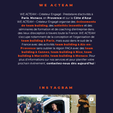
WE ACTEAM
WE ACTEAM – Créateur Engagé : Prestataire d’activités à
Paris
,
Monaco
, en
Provence
et sur la
Côte d’Azur
.
WE ACTEAM – Créateur Engagé organise des
événements
de team building
, des
activités incentive
et des
séminaires de formation et de coaching d’entreprise dans
des lieux d’exception à travers toute la France. WE ACTEAM
s’occupe notamment de la conception et l’organisation de
team building à Paris
, mais aussi dans le sud de la
France avec des activités
team building à Aix-en-
Provence
sans oublier la région PACA avec des
team
building à Cannes
,
team building à Nice
,
team
building à Marseille
,
team building à Monaco
. Pour
plus d’informations sur nos services et pour planifier votre
prochain événement,
contactez-nous dès aujourd’hui
!
INSTAGRAM