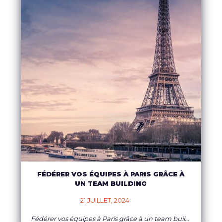
FÉDÉRER VOS ÉQUIPES À PARIS GRÂCE À
UN TEAM BUILDING
21 JUILLET, 2024    
Fédérer vos équipes à Paris grâce à un team building Plongez au cœur de l’effervescence parisienne et vivez des expériences uniques avec vos collaborateurs ! Paris, ville lumière et capitale de la culture, offre un cadre exceptionnel pour des team building inoubliables. Imaginez vos équipes gravissant la tour Eiffel, explorant les catacombes cachées ou résolvant