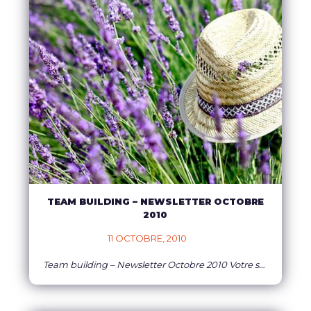
TEAM BUILDING – NEWSLETTER OCTOBRE
2010
11 OCTOBRE, 2010    
Team building – Newsletter Octobre 2010 Votre séminaire à la montagne pour 5 €uros par heure et par personne ! Zoom Les séminaires de rentrée sont déja loin… et ceux de l’hiver prochain se rapprochent à grand pas ! Et si je vous faisais une proposition juste incroyable ? Votre séminaire dans un hôtel 3
EN SAVOIR PLUS