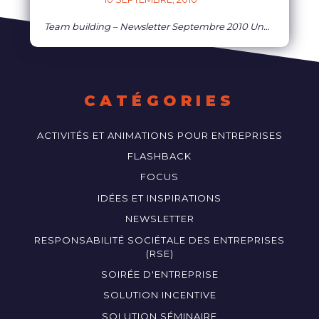
Team building – Newsletter Septembre 2010 Une aventure humaine à vous couper le souffle, au plus près de la nature…et de votre lieu de séminaire à Marseille : juste unique ! Zoom Vous souhaitez sortir du cadre et faire vivre à vos collaborateurs des sensations authentiques en toute sécurité ? WE ACTEAM vous a concocté
EN SAVOIR PLUS
CATÉGORIES
ACTIVITÉS ET ANIMATIONS POUR ENTREPRISES
FLASHBACK
FOCUS
IDÉES ET INSPIRATIONS
NEWSLETTER
RESPONSABILITÉ SOCIÉTALE DES ENTREPRISES
(RSE)
SOIRÉE D'ENTREPRISE
SOLUTION INCENTIVE
SOLUTION SÉMINAIRE