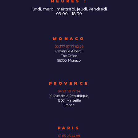
HEURES :
lundi, mardi, mercredi, jeudi, vendredi
09:00 – 18:30
MONACO
00 377 97 77 62 26
17 avenue Albert II
The Office
98000, Monaco
PROVENCE
04 93 58 77 24
10 Rue de la République,
13001 Marseille
France
PARIS
01 85 76 44 88