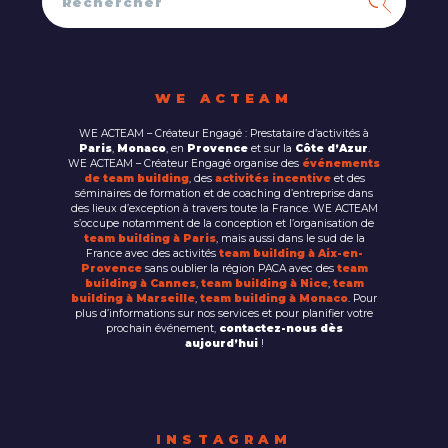
WE ACTEAM
WE ACTEAM – Créateur Engagé : Prestataire d’activités à
Paris
,
Monaco
, en
Provence
et sur la
Côte d’Azur
.
WE ACTEAM – Créateur Engagé organise des
événements
de team building
, des
activités incentive
et des
séminaires de formation et de coaching d’entreprise dans
des lieux d’exception à travers toute la France. WE ACTEAM
s’occupe notamment de la conception et l’organisation de
team building à Paris
, mais aussi dans le sud de la
France avec des activités
team building à Aix-en-
Provence
sans oublier la région PACA avec des
team
building à Cannes
,
team building à Nice
,
team
building à Marseille
,
team building à Monaco
. Pour
plus d’informations sur nos services et pour planifier votre
prochain événement,
contactez-nous dès
aujourd’hui
!
INSTAGRAM